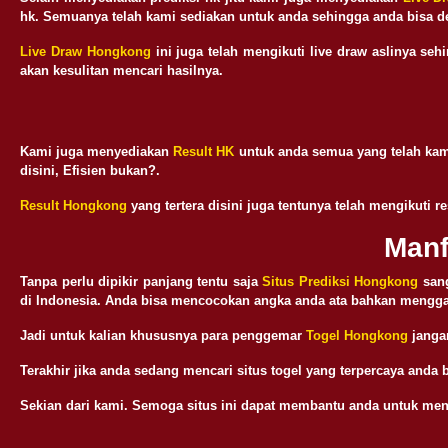
hk. Semuanya telah kami sediakan untuk anda sehingga anda bisa 
Live Draw Hongkong
ini juga telah mengikuti live draw aslinya sehi
akan kesulitan mencari hasilnya.
Kami juga menyediakan
Result HK
untuk anda semua yang telah kami
disini, Efisien bukan?.
Result Hongkong
yang tertera disini juga tentunya telah mengikuti re
Manf
Tanpa perlu dipikir panjang tentu saja
Situs Prediksi Hongkong
sang
di Indonesia. Anda bisa mencocokan angka anda ata bahkan menggab
Jadi untuk kalian khususnya para penggemar
Togel Hongkong
jangan
Terakhir jika anda sedang mencari situs togel yang terpercaya and
Sekian dari kami. Semoga situs ini dapat membantu anda untuk men