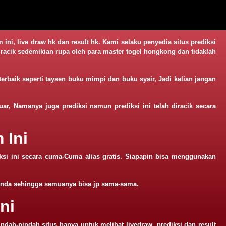
ni, live draw hk dan result hk. Kami selaku penyedia situs prediksi
diracik sedemikian rupa oleh para master togel hongkong dan tidaklah
terbaik seperti taysen buku mimpi dan buku syair, Jadi kalian jangan
luar, Namanya juga prediksi namun prediksi ini telah diracik secara
 Ini
si ini secara cuma-Cuma alias gratis. Siapapin bisa menggunakan
anda sehingga semuanya bisa jp sama-sama.
ni
ndah-pindah situs hanya untuk melihat livedraw, prediksi dan result