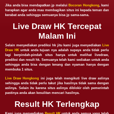
Jika anda bisa mendapatkan jp melalui
Bocoran Hongkong
, kami
harapkan agar anda mau membagikan situs ini kepada teman dan
kerabat anda sehingga semuanya bisa jp sama-sama.
Live Draw HK Tercepat
Malam Ini
Selain menyediakan prediksi hk jitu kami juga menyediakan
Live
Draw HK
untuk anda tujuan nya adalah supaya anda tidak perlu
lagi berpindah-pindah situs hanya untuk melihat livedraw,
prediksi dan result hk. Semuanya telah kami sediakan untuk anda
sehingga anda bisa dengan tenang dan nyaman hanya dengan
membuka 1 situs.
Live Draw Hongkong
ini juga telah mengikuti live draw aslinya
sehingga anda tidak perlu takut jika hasilnya tidak sama dengan
aslinya. Selain itu karena situs aslinya diblokir oleh pemerintah
pastinya anda akan kesulitan mencari hasilnya.
Result HK Terlengkap
Kami juga menyediakan
Result HK
untuk anda semua yang telah