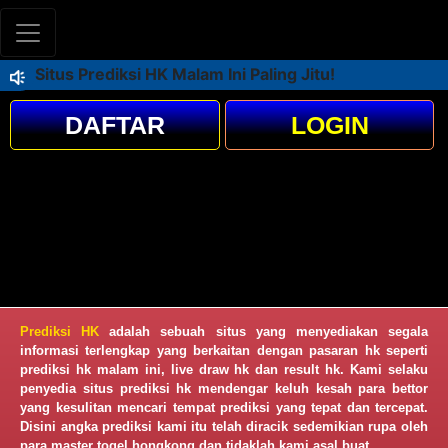
Situs Prediksi HK Malam Ini Paling Jitu!
DAFTAR
LOGIN
Prediksi HK
adalah sebuah situs yang menyediakan segala
informasi terlengkap yang berkaitan dengan pasaran hk seperti
prediksi hk malam ini, live draw hk dan result hk. Kami selaku
penyedia situs prediksi hk mendengar keluh kesah para bettor
yang kesulitan mencari tempat prediksi yang tepat dan tercepat.
Disini angka prediksi kami itu telah diracik sedemikian rupa oleh
para master togel hongkong dan tidaklah kami asal buat.