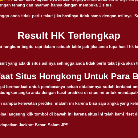
dengan tenang dan nyaman hanya dengan membuka 1 situs.
ngga anda tidak perlu takut jika hasilnya tidak sama dengan aslinya. Se
Result HK Terlengkap
 rangkum begitu rapi dalam sebuah table jadi jika anda lupa hasil hk
sult yang ada di situs aslinya sehingga anda tidak perlu takut jika akan
aat Situs Hongkong Untuk Para B
at bermanfaat untuk pembacanya sebab didalamnya sudah terdapat angk
ungkan angka anda dengan hasil prediksi di situs ini untuk mendapat
 sampai kelewatan prediksi malam ini karena bisa saja angka yang keluar
a bisa langsung klik tombol di bawah ini karena situs ini telah kami 
dapatkan Jackpot Besar. Salam JP!!!