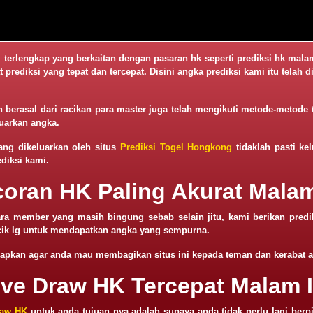
erlengkap yang berkaitan dengan pasaran hk seperti prediksi hk malam i
prediksi yang tepat dan tercepat. Disini angka prediksi kami itu telah 
n berasal dari racikan para master juga telah mengikuti metode-metode 
luarkan angka.
ng dikeluarkan oleh situs
Prediksi Togel Hongkong
tidaklah pasti ke
ediksi kami.
oran HK Paling Akurat Malam
a member yang masih bingung sebab selain jitu, kami berikan predik
acik lg untuk mendapatkan angka yang sempurna.
rapkan agar anda mau membagikan situs ini kepada teman dan kerabat 
ive Draw HK Tercepat Malam I
raw HK
untuk anda tujuan nya adalah supaya anda tidak perlu lagi berpi