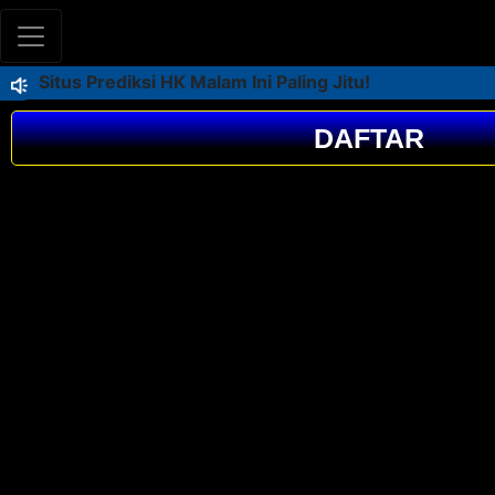
Situs Prediksi HK Malam Ini Paling Jitu!
DAFTAR