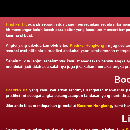
Prediksi HK
adalah sebuah situs yang menyediakan segala informasi t
hk mendengar keluh kesah para bettor yang kesulitan mencari tempat 
kami asal buat.
Angka yang dikeluarkan oleh situs
Prediksi Hongkong
ini juga selai
sampai asal pilih situs prediksi abal-abal yang sembarangan menge
Sebelum kita lanjut sebelumnya kami menegaskan bahwa angka ya
mendetail jadi tidak ada salahnya juga jika kalian memakai angka pr
Boc
Bocoran HK
yang kami keluarkan tentunya sangatlah membantu par
prediksi ini sebagai angka pasang ataupun landasan yang nanti dir
Jika anda bisa mendapatkan jp melalui
Bocoran Hongkong
, kami ha
L
Selain menyediakan prediksi hk jitu kami juga menyediakan
Live D