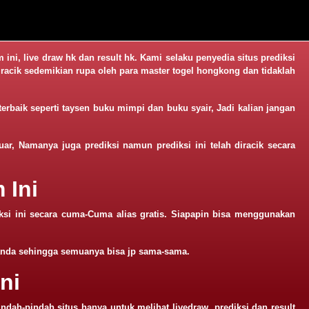
ni, live draw hk dan result hk. Kami selaku penyedia situs prediksi
diracik sedemikian rupa oleh para master togel hongkong dan tidaklah
terbaik seperti taysen buku mimpi dan buku syair, Jadi kalian jangan
luar, Namanya juga prediksi namun prediksi ini telah diracik secara
 Ini
si ini secara cuma-Cuma alias gratis. Siapapin bisa menggunakan
anda sehingga semuanya bisa jp sama-sama.
ni
ndah-pindah situs hanya untuk melihat livedraw, prediksi dan result