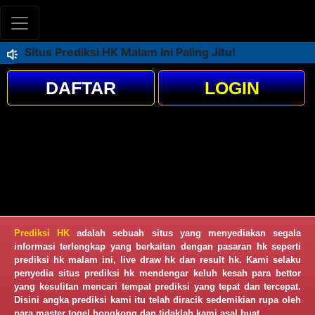
Situs Prediksi HK Malam Ini Paling Jitu!
DAFTAR
LOGIN
Prediksi HK
adalah sebuah situs yang menyediakan segala
informasi terlengkap yang berkaitan dengan pasaran hk seperti
prediksi hk malam ini, live draw hk dan result hk. Kami selaku
penyedia situs prediksi hk mendengar keluh kesah para bettor
yang kesulitan mencari tempat prediksi yang tepat dan tercepat.
Disini angka prediksi kami itu telah diracik sedemikian rupa oleh
para master togel hongkong dan tidaklah kami asal buat.