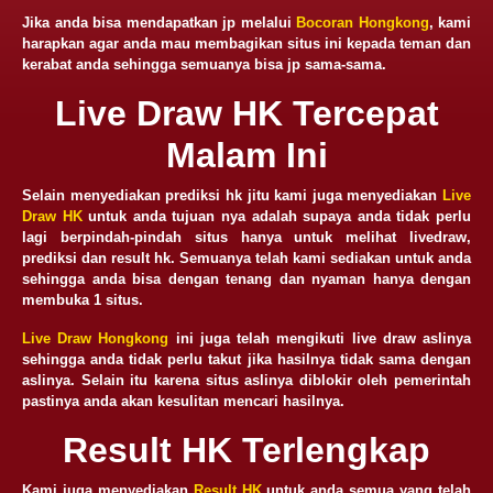
Jika anda bisa mendapatkan jp melalui
Bocoran Hongkong
, kami
harapkan agar anda mau membagikan situs ini kepada teman dan
kerabat anda sehingga semuanya bisa jp sama-sama.
Live Draw HK Tercepat
Malam Ini
Selain menyediakan prediksi hk jitu kami juga menyediakan
Live
Draw HK
untuk anda tujuan nya adalah supaya anda tidak perlu
lagi berpindah-pindah situs hanya untuk melihat livedraw,
prediksi dan result hk. Semuanya telah kami sediakan untuk anda
sehingga anda bisa dengan tenang dan nyaman hanya dengan
membuka 1 situs.
Live Draw Hongkong
ini juga telah mengikuti live draw aslinya
sehingga anda tidak perlu takut jika hasilnya tidak sama dengan
aslinya. Selain itu karena situs aslinya diblokir oleh pemerintah
pastinya anda akan kesulitan mencari hasilnya.
Result HK Terlengkap
Kami juga menyediakan
Result HK
untuk anda semua yang telah