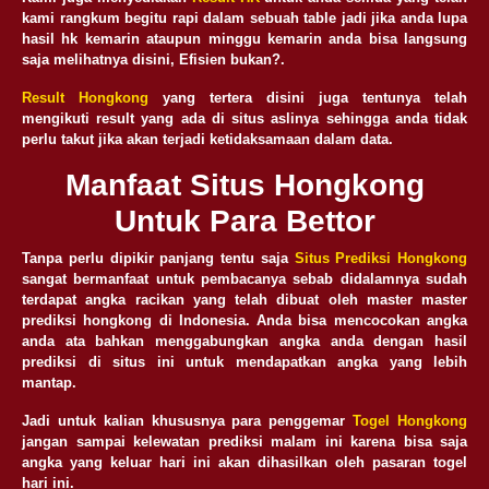
kami rangkum begitu rapi dalam sebuah table jadi jika anda lupa
hasil hk kemarin ataupun minggu kemarin anda bisa langsung
saja melihatnya disini, Efisien bukan?.
Result Hongkong
yang tertera disini juga tentunya telah
mengikuti result yang ada di situs aslinya sehingga anda tidak
perlu takut jika akan terjadi ketidaksamaan dalam data.
Manfaat Situs Hongkong
Untuk Para Bettor
Tanpa perlu dipikir panjang tentu saja
Situs Prediksi Hongkong
sangat bermanfaat untuk pembacanya sebab didalamnya sudah
terdapat angka racikan yang telah dibuat oleh master master
prediksi hongkong di Indonesia. Anda bisa mencocokan angka
anda ata bahkan menggabungkan angka anda dengan hasil
prediksi di situs ini untuk mendapatkan angka yang lebih
mantap.
Jadi untuk kalian khususnya para penggemar
Togel Hongkong
jangan sampai kelewatan prediksi malam ini karena bisa saja
angka yang keluar hari ini akan dihasilkan oleh pasaran togel
hari ini.