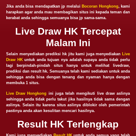
Jika anda bisa mendapatkan jp melalui
Bocoran Hongkong
, kami
harapkan agar anda mau membagikan situs ini kepada teman dan
kerabat anda sehingga semuanya bisa jp sama-sama.
Live Draw HK Tercepat
Malam Ini
Selain menyediakan prediksi hk jitu kami juga menyediakan
Live
Draw HK
untuk anda tujuan nya adalah supaya anda tidak perlu
lagi berpindah-pindah situs hanya untuk melihat livedraw,
prediksi dan result hk. Semuanya telah kami sediakan untuk anda
sehingga anda bisa dengan tenang dan nyaman hanya dengan
membuka 1 situs.
Live Draw Hongkong
ini juga telah mengikuti live draw aslinya
sehingga anda tidak perlu takut jika hasilnya tidak sama dengan
aslinya. Selain itu karena situs aslinya diblokir oleh pemerintah
pastinya anda akan kesulitan mencari hasilnya.
Result HK Terlengkap
Kami juga menyediakan
Result HK
untuk anda semua yang telah